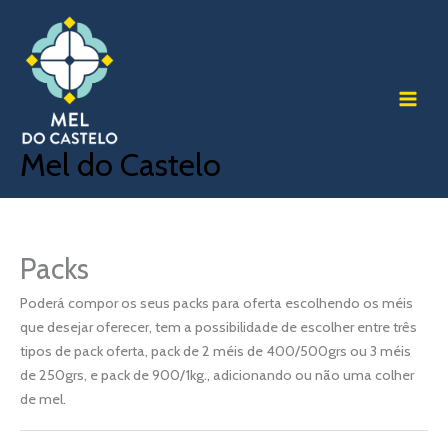
Skip
to
content
Mel do Castelo
Packs
Poderá compor os seus packs para oferta escolhendo os méis
que desejar oferecer, tem a possibilidade de escolher entre três
tipos de pack oferta, pack de 2 méis de 400/500grs ou 3 méis
de 250grs, e pack de 900/1kg., adicionando ou não uma colher
de mel.